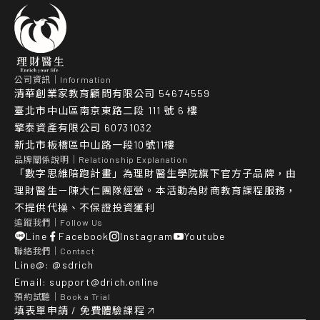
公司資訊｜Information
清華創業家教育顧問有限公司 54674559
臺北市中山區南京東路二段 111 號 6 樓
擎泰資產有限公司 60731032
新北市板橋區中山路一段10號11樓
品牌關係說明｜Relationship Explanation
「數字思維陪跑計畫」為理財醫生學院旗下官方子品牌，由
理財醫生－陳大仁團隊經營。本活動為財商教育課程服務，
不提供代操、不保證投資獲利
追蹤我們｜Follow Us
Line
Facebook
Instagram
Youtube
聯絡我們｜Contact
Line@:
@sdrich
Email:
support@drich.online
預約試聽｜Book a Trial
填表單申請 / 免費體驗課程