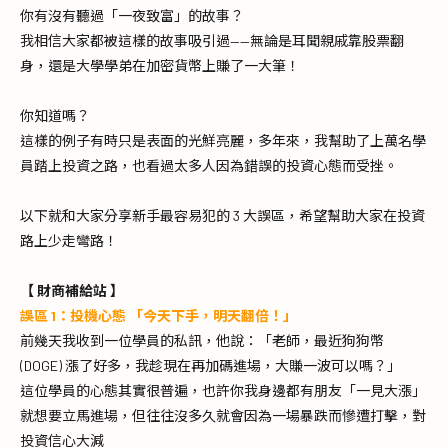
你有沒有聽過「一夜致富」的故事？
我相信大家都被這樣的故事吸引過——無論是耳聞親戚靠股票翻
身，還是大學學弟在加密貨幣上賺了一大筆！
你知道嗎？
這樣的例子有時只是表面的光鮮亮麗，多年來，我幫助了上萬名學
員踏上投資之路，也看過太多人因為錯誤的投資心態而受挫。
以下就和大家分享新手最容易犯的 3 大誤區，希望幫助大家在投資
路上少走彎路！
【 財商補給站 】
誤區 1：投機心態 「今天下手，明天翻倍！」
前幾天我收到一位學員的私訊，他說：「老師，最近狗狗幣 
(DOGE) 漲了好多，我趁現在再加碼進場，大賺一波可以嗎？」
這位學員的心態其實很普遍，也許你我身邊都有朋友「一見大漲」
就想要立馬進場，但往往沒多久就會因為一場暴跌而慘遭打擊，對
投資信心大減