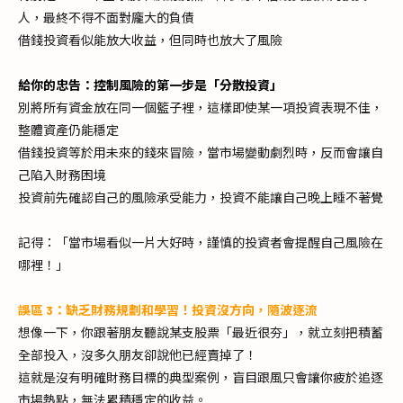
人，最終不得不面對龐大的負債​
借錢投資看似能放大收益，但同時也放大了風險
給你的忠告：控制風險的第一步是「分散投資」
別將所有資金放在同一個籃子裡，這樣即使某一項投資表現不佳，
整體資產仍能穩定
借錢投資等於用未來的錢來冒險，當市場變動劇烈時，反而會讓自
己陷入財務困境
投資前先確認自己的風險承受能力，投資不能讓自己晚上睡不著覺
記得：「當市場看似一片大好時，謹慎的投資者會提醒自己風險在
哪裡！」
誤區 3：缺乏財務規劃和學習！投資沒方向，隨波逐流
想像一下，你跟著朋友聽說某支股票「最近很夯」，就立刻把積蓄
全部投入，沒多久朋友卻說他已經賣掉了！
這就是沒有明確財務目標的典型案例，盲目跟風只會讓你疲於追逐
市場熱點，無法累積穩定的收益。