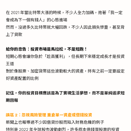
在 2021 年當比特幣大漲的時候，不少人全力加碼，抱著「我一定
會成為下一個有錢人」的心態進場
然而，沒過多久比特幣就大幅回跌，不少人因此損失慘重，甚至背
上了貸款​
給你的忠告：投資市場是馬拉松，不是短跑！
短期心態會讓你急於「趁高獲利」，但長期下來穩定成長才是投資
王道
對於像股票、加密貨幣這些波動較大的資產，持有之前一定要設定
好資產配置的比例
記住，你的投資目標應該是為了實現生活夢想，而不是單純追求短
期回報
誤區 2：忽視風險管理 重倉單一資產或借錢投資
新聞上也報導過不少因借貸炒股而陷入財務危機的例子
特別是 2022 年全球股市波動劇烈，許多原本借錢買股票的投資