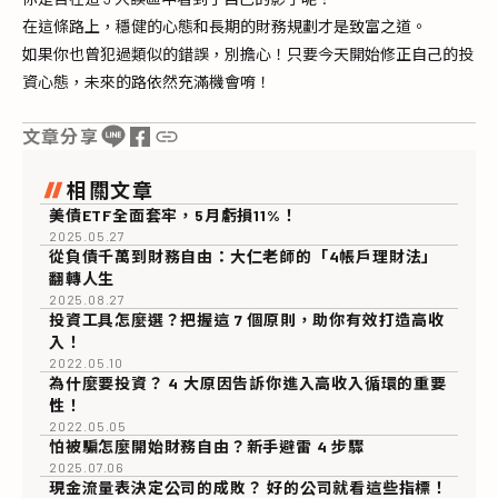
在這條路上，穩健的心態和長期的財務規劃才是致富之道。
如果你也曾犯過類似的錯誤，別擔心！只要今天開始修正自己的投
資心態，未來的路依然充滿機會唷！
文章分享
相關文章
美債ETF全面套牢，5月虧損11%！
2025.05.27
從負債千萬到財務自由：大仁老師的「4帳戶理財法」
翻轉人生
2025.08.27
投資工具怎麼選？把握這 7 個原則，助你有效打造高收
入！
2022.05.10
為什麼要投資？ 4 大原因告訴你進入高收入循環的重要
性！
2022.05.05
怕被騙怎麼開始財務自由？新手避雷 4 步驟
2025.07.06
現金流量表決定公司的成敗？ 好的公司就看這些指標！