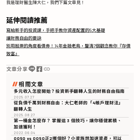
我是理財醫生陳大仁，我們下篇文章見！
延伸閱讀推薦
寫給新手的投資課，手把手教你資產配置的5大基礎
讓財務自由的要訣
別用股票的角度看債券！14年金融老鳥，釐清7個觀念教你『存債
致富』
文章分享
相關文章
多元收入怎麼開始？投資新手翻轉人生的財務自由指南
2025.07.27
從負債千萬到財務自由：大仁老師的「4帳戶理財法」
翻轉人生
2025.08.27
第一桶金怎麼存？ 掌握這 3 個技巧，讓你穩健累積、
加速獲利！
2022.06.04
0050 vs 0050正2哪個好？小資族想加速資產，可以