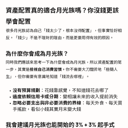
資產配置真的適合月光族嗎？你沒錢更該
學會配置
很多月光族認為自己「錢太少了，根本沒得配置」，但事實恰好相
反。「錢少」不是不理財的理由，而是更要用得有效的原因。
為什麼你會成為月光族？
同時我們應該來思考一下為什麼會成為月光族，所以資產配置的第
一步，其實是
檢視自己消費習慣，
你不需要大刀闊斧地「極簡人
生」，但你需要有意識地知道「錢流去哪裡」。
沒有預算規劃
：花錢靠感覺，不知道錢花去哪了
過度依賴信用卡或分期
：變相讓未來的收入提前消失
忽略必要支出與非必要消費的界線
：每天外食、每天買
手搖飲，看似小錢其實月末變大錢
我會建議月光族也能開始的 3% + 3% 起手式