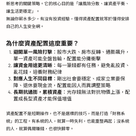
新思考的關鍵策略。它的核心目的是「讓風險分散、讓資產平衡、
讓生活更穩定」。
無論你薪水多少，有沒有投資經驗，懂得資產配置就等於懂得安排
自己的人生安全網。
為什麼資產配置這麼重要？
避開單一風險打擊
：股市大跌、房市反轉、通膨飆升，
單一資產可能全盤皆輸，配置能分攤衝擊
讓資金用途更清晰
：每一筆錢都有任務，避免亂投資、
亂花錢，培養財務紀律
對應人生不同目標
：剛出社會要穩定、成家立業要保
障、退休要現金流，配置能因人而異調整策略
長期抗通膨，累積資產
：光存錢無法對抗物價上漲，配
置成長型資產才能保值增值
資產配置不是短期操作，也不是選標的技巧，而是打造「財務系
統」的工程。有系統的人，就算一時失利，也能重整再起；沒系統
的人，就算偶爾賺錢，也很快歸零。