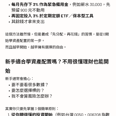
每月先存下 3% 作為緊急備用金
，例如薪水 30,000，先
預留 900 元不動用
再固定投入 3% 於定期定額 ETF／保本型工具
其餘錢才拿來支出
這個方法雖然慢，但能養成「先分配，再花錢」的習慣，是從0開
始學資產配置的第一步。
而且越早開始，越早擁有選擇的自由。
新手適合學資產配置嗎？不用很懂理財也能開
始
新手通常會擔心：
要不要看很多數據？
要怎麼選擇標的？
我不會算風險怎麼辦？
其實你只要先掌握 3 個簡單原則：
從你聽得懂的投資開始
（例如台灣 0050、006208 指數