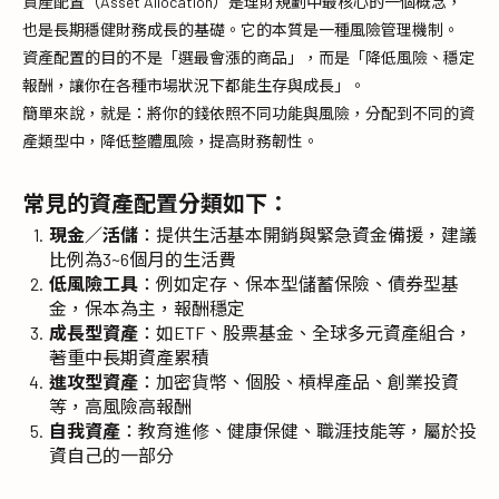
資產配置（Asset Allocation）是理財規劃中最核心的一個概念，
也是長期穩健財務成長的基礎。它的本質是一種風險管理機制。
資產配置的目的不是「選最會漲的商品」，而是「降低風險、穩定
報酬，讓你在各種市場狀況下都能生存與成長」。
簡單來說，就是：將你的錢依照不同功能與風險，分配到不同的資
產類型中，降低整體風險，提高財務韌性。
常見的資產配置分類如下：
現金／活儲
：提供生活基本開銷與緊急資金備援，建議
比例為3~6個月的生活費
低風險工具
：例如定存、保本型儲蓄保險、債券型基
金，保本為主，報酬穩定
成長型資產
：如ETF、股票基金、全球多元資產組合，
著重中長期資產累積
進攻型資產
：加密貨幣、個股、槓桿產品、創業投資
等，高風險高報酬
自我資產
：教育進修、健康保健、職涯技能等，屬於投
資自己的一部分