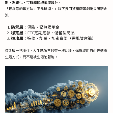
期、系統化、可持續的現金流設計
。
「翻身靠的是方法，不是機運。」以下是用資產配置創造 3 層現金
流
防禦層
：保險、緊急備用金
穩定層
：ETF定期定額、儲蓄型商品
進攻層
：進修、創業、加密貨幣（需風險意識）
這 3 層一旦穩住，人生就像三腳架一樣站穩，你就能用自由去選擇
生活方式，而不是被生活追著跑。