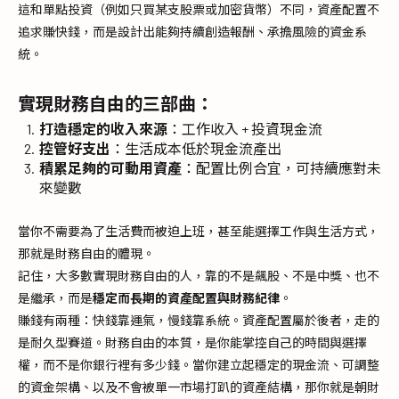
這和單點投資（例如只買某支股票或加密貨幣）不同，資產配置不
追求賺快錢，而是設計出能夠持續創造報酬、承擔風險的資金系
統。
實現財務自由的三部曲：
打造穩定的收入來源
：工作收入 + 投資現金流
控管好支出
：生活成本低於現金流產出
積累足夠的可動用資產
：配置比例合宜，可持續應對未
來變數
當你不需要為了生活費而被迫上班，甚至能選擇工作與生活方式，
那就是財務自由的體現。
記住，大多數實現財務自由的人，靠的不是飆股、不是中獎、也不
是繼承，而是
穩定而長期的資產配置與財務紀律
。
賺錢有兩種：快錢靠運氣，慢錢靠系統。資產配置屬於後者，走的
是耐久型賽道。財務自由的本質，是你能掌控自己的時間與選擇
權，而不是你銀行裡有多少錢。當你建立起穩定的現金流、可調整
的資金架構、以及不會被單一市場打趴的資產結構，那你就是朝財