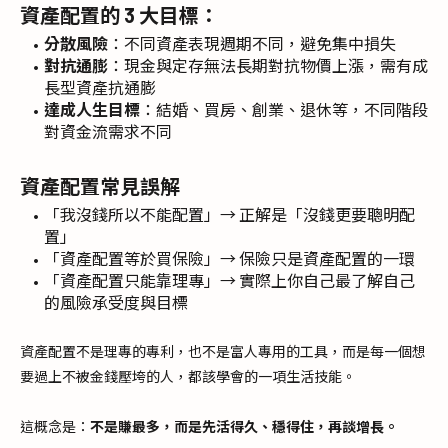
資產配置的 3 大目標：
分散風險
：不同資產表現週期不同，避免集中損失
對抗通膨
：現金與定存無法長期對抗物價上漲，需有成
長型資產抗通膨
達成人生目標
：結婚、買房、創業、退休等，不同階段
對資金流需求不同
資產配置常見誤解
「我沒錢所以不能配置」→ 正解是「沒錢更要聰明配
置」
「資產配置等於買保險」→ 保險只是資產配置的一環
「資產配置只能靠理專」→ 實際上你自己最了解自己
的風險承受度與目標
資產配置不是理專的專利，也不是富人專用的工具，而是每一個想
要過上不被金錢壓垮的人，都該學會的一項生活技能。
這概念是：
不是賺最多，而是先活得久、穩得住，再談增長。