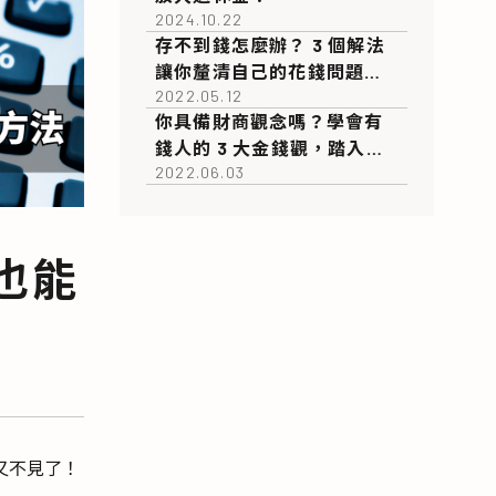
2024.10.22
存不到錢怎麼辦？ 3 個解法
讓你釐清自己的花錢問題，
2022.05.12
有效降低月支出！
你具備財商觀念嗎？學會有
錢人的 3 大金錢觀，踏入財
2022.06.03
富倍增的起點！
也能
又不見了！