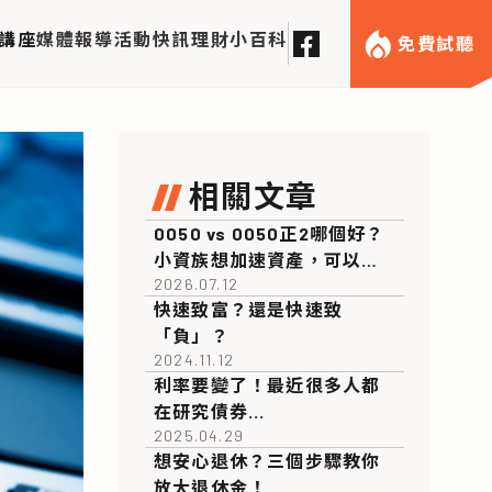
講座
媒體報導
活動快訊
理財小百科
免費試聽
相關文章
0050 vs 0050正2哪個好？
小資族想加速資產，可以買
2026.07.12
正2嗎？
快速致富？還是快速致
「負」？
2024.11.12
利率要變了！最近很多人都
在研究債券...
2025.04.29
想安心退休？三個步驟教你
放大退休金！