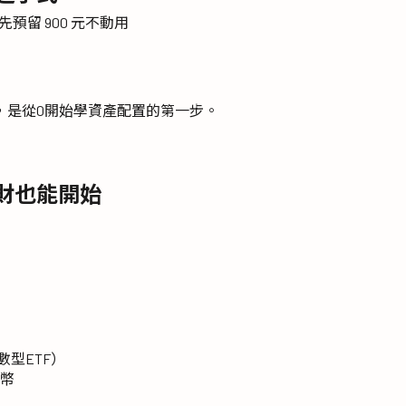
，先預留 900 元不動用
，是從0開始學資產配置的第一步。
財也能開始
指數型ETF）
幣