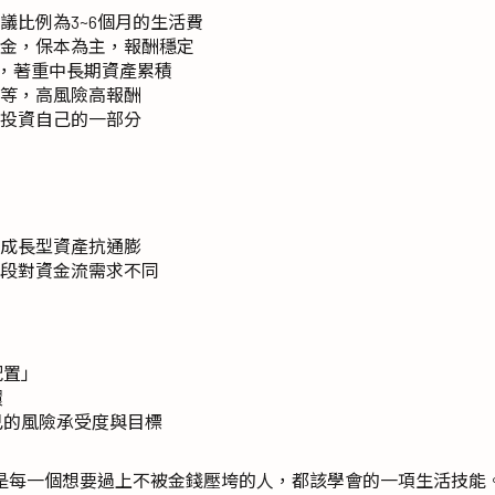
議比例為3~6個月的生活費
金，保本為主，報酬穩定
合，著重中長期資產累積
等，高風險高報酬
投資自己的一部分
成長型資產抗通膨
段對資金流需求不同
配置」
環
己的風險承受度與目標
是每一個想要過上不被金錢壓垮的人，都該學會的一項生活技能