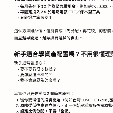
每月先存下 3% 作為緊急備用金
，例如薪水 30,000
再固定投入 3% 於定期定額 ETF／保本型工具
其餘錢才拿來支出
這個方法雖然慢，但能養成「先分配，再花錢」的習慣
而且越早開始，越早擁有選擇的自由。
新手適合學資產配置嗎？不用很懂理
新手通常會擔心：
要不要看很多數據？
要怎麼選擇標的？
我不會算風險怎麼辦？
其實你只要先掌握 3 個簡單原則：
從你聽得懂的投資開始
（例如台灣 0050、006208 
風險從低往高建立信心
，別一開始就重壓股票或虛擬
設定比例分配，不要「全壓」