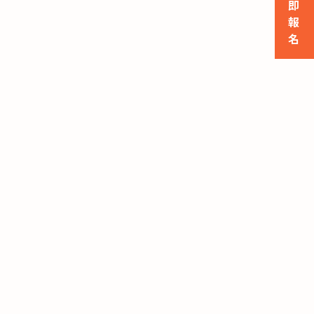
即

報

名