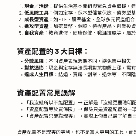
現金／活儲
：提供生活基本開銷與緊急資金備援，建
低風險工具
：例如定存、保本型儲蓄保險、債券型基
成長型資產
：如ETF、股票基金、全球多元資產組
進攻型資產
：加密貨幣、個股、槓桿產品、創業投資
自我資產
：教育進修、健康保健、職涯技能等，屬於
資產配置的 3 大目標：
分散風險
：不同資產表現週期不同，避免集中損失
對抗通膨
：現金與定存無法長期對抗物價上漲，需有
達成人生目標
：結婚、買房、創業、退休等，不同階
資產配置常見誤解
「我沒錢所以不能配置」→ 正解是「沒錢更要聰明
「資產配置等於買保險」→ 保險只是資產配置的一
「資產配置只能靠理專」→ 實際上你自己最了解自
資產配置不是理專的專利，也不是富人專用的工具，而