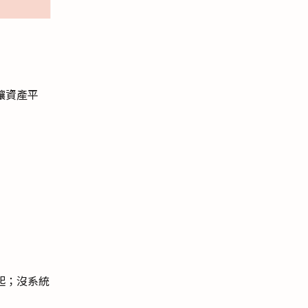
讓資產平
起；沒系統