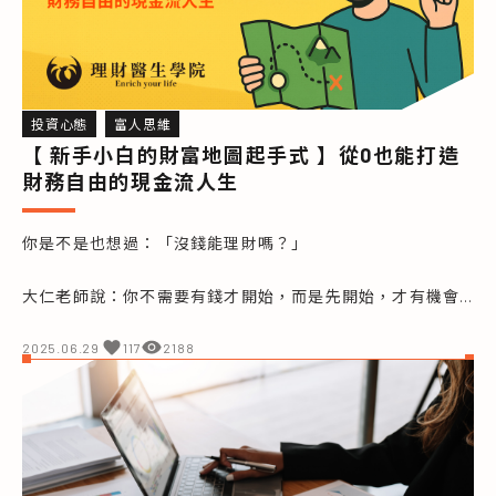
「老師，海外房產真的有賺頭嗎？還是風險很高會踩雷？」

這篇文章，我就從理性角度出發，帶你一探海外房地產的機
會、風險，以及新手在考慮進場前該掌握的3大核心觀念。
投資心態
富人思維
【 新手小白的財富地圖起手式 】從0也能打造
財務自由的現金流人生
你是不是也想過：「沒錢能理財嗎？」

大仁老師說：你不需要有錢才開始，而是先開始，才有機會
變有錢。

這篇超實用教學，手把手帶你從 0 建立現金流、啟動致富路
2025.06.29
117
2188
線，

用財商知識翻轉人生，帶你一步步打造屬於自己的財務自由
飛輪！