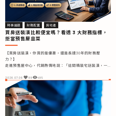
時事議題
財務配置
房地產
買房送裝潢比較便宜嗎？看透 3 大財務指標，
拒當預售屋韭菜
【買房送裝潢，你買的是優惠，還是長達30年的財務壓
力？】

走進預售屋中心，代銷熱情地說：「這間精裝宅送裝潢，一
卡皮箱就能入住，不用再拿百萬現金，未來還能輕鬆收租打
平房貸！」聽起來天衣無縫，但這真的是天上掉下來的禮物
2026.07.06
99
495
嗎？

理財醫生陳大仁帶你直接拆解真實建案的報價單！你會發
現，那套「免費」的裝潢，不僅早已灌進總價，還會讓你多
付幾十萬的利息。當「房貸寬限期」的糖衣融化，每個月的
現金流缺口更可能讓你喘不過氣。買房千萬別被贈品吸引，
這篇為你揭開買房必看的 3 大財務真相！