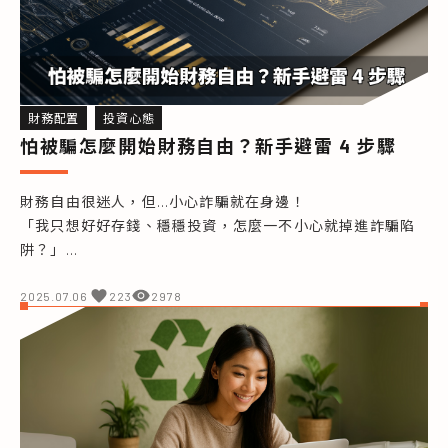
財務配置
投資心態
怕被騙怎麼開始財務自由？新手避雷 4 步驟
財務自由很迷人，但…小心詐騙就在身邊！

「我只想好好存錢、穩穩投資，怎麼一不小心就掉進詐騙陷
阱？」

 這是許多新手共同的心聲。
2025.07.06
223
2978