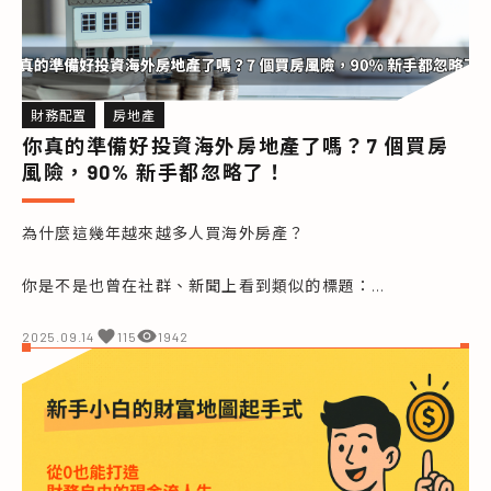
財務配置
房地產
你真的準備好投資海外房地產了嗎？7 個買房
風險，90% 新手都忽略了！
為什麼這幾年越來越多人買海外房產？

你是不是也曾在社群、新聞上看到類似的標題：

「朋友去泰國買了一間度假屋，租金回報率超過 8%！」

2025.09.14
115
1942
「柬埔寨預售屋翻倍轉手，半年賺進一桶金！」

海外房地產似乎成了新興投資話題。但作為一位理財教練，
我經常被學員問到：
