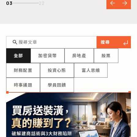
04
22
搜尋
全部
加密貨幣
房地產
股票
財務配置
投資心態
富人思維
時事議題
學員回饋