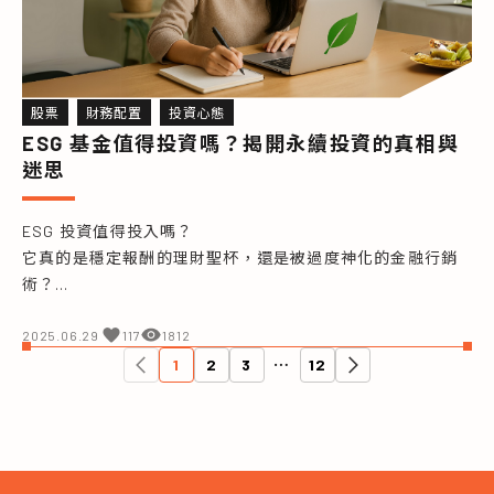
股票
財務配置
投資心態
ESG 基金值得投資嗎？揭開永續投資的真相與
迷思
ESG 投資值得投入嗎？

它真的是穩定報酬的理財聖杯，還是被過度神化的金融行銷
術？

這篇文章帶你了解 ESG 的本質、風險，以及該如何正確納入
你的資產配置中。
2025.06.29
117
1812
1
2
3
⋯
12